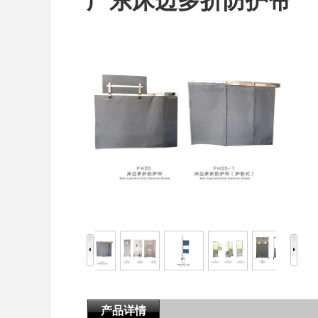
广东床边多折防护帘
产品详情